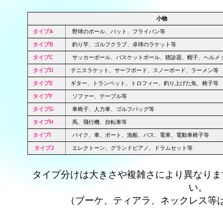
小物
タイプA
野球のボール、バット、フライパン等
タイプB
釣り竿、ゴルフクラブ、卓球のラケット等
タイプC
サッカーボール、バスケットボール、聴診器、帽子、ヘルメ
タイプD
テニスラケット、サーフボード、スノーボード、ラーメン等
タイプE
ギター、トランペット、トロフィー、釣り上げた魚、椅子等
タイプF
ソファー、テーブル等
タイプG
車椅子、人力車、ゴルフバッグ等
タイプH
馬、飛行機、自転車等
タイプI
バイク、車、ボート、漁船、バス、電車、電動車椅子等
タイプJ
エレクトーン、グランドピアノ、ドラムセット等
タイプ分けは大きさや複雑さにより異なりま
い。
（ブーケ、ティアラ、ネックレス等