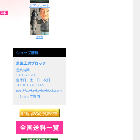
文字プレート
小物
ショップ情報
造形工房ブロック
営業時間
13:00～16:00
定休日・土・日・祝日
TEL.011-778-6005
post@zo-ke-ko-bo-block.com
→ショップ案内