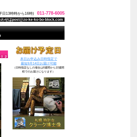
011-778-6005
日13時時から16時)
post@zo-ke-ko-bo-block.com
声
本日お申込み日時指定で
最短9月14日お届け可能
（日時指定なしの場合は6週間から10週間
程でのお届けになります）