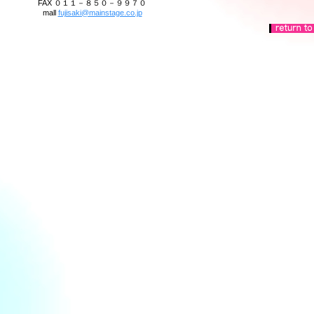
FAX ０１１－８５０－９９７０
mall
fujisaki@mainstage.co.jp