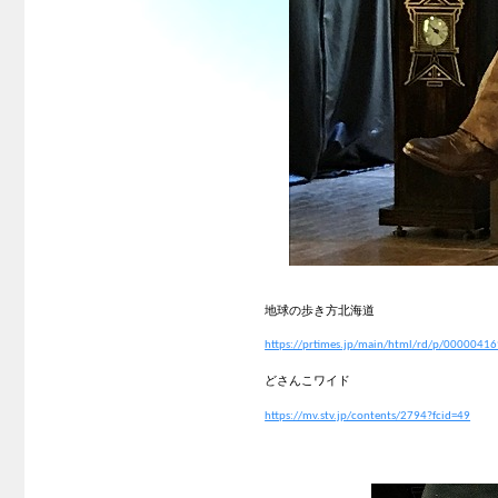
地球の歩き方北海道
https://prtimes.jp/main/html/rd/p/000004
どさんこワイド
https://mv.stv.jp/contents/2794?fcid=49