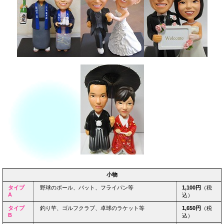
小物
タイプ
野球のボール、バット、フライパン等
1,100円
（税
A
込）
タイプ
釣り竿、ゴルフクラブ、卓球のラケット等
1,650円
（税
B
込）