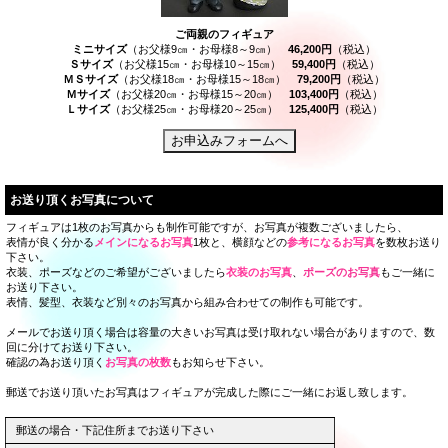
ご両親のフィギュア
ミニサイズ
（お父様9㎝・お母様8～9㎝）
46,200円
（税込）
Ｓサイズ
（お父様15㎝・お母様10～15㎝）
59,400円
（税込）
ＭＳサイズ
（お父様18㎝・お母様15～18㎝）
79,200円
（税込）
Ｍサイズ
（お父様20㎝・お母様15～20㎝）
103,400円
（税込）
Ｌサイズ
（お父様25㎝・お母様20～25㎝）
125,400円
（税込）
お送り頂くお写真について
フィギュアは1枚のお写真からも制作可能ですが、お写真が複数ございましたら、
表情が良く分かる
メインになるお写真
1枚と、横顔などの
参考になるお写真
を数枚お送り
下さい。
衣装、ポーズなどのご希望がございましたら
衣装のお写真
、
ポーズのお写真
もご一緒に
お送り下さい。
表情、髪型、衣装など別々のお写真から組み合わせての制作も可能です。
メールでお送り頂く場合は容量の大きいお写真は受け取れない場合がありますので、数
回に分けてお送り下さい。
確認の為お送り頂く
お写真の枚数
もお知らせ下さい。
郵送でお送り頂いたお写真はフィギュアが完成した際にご一緒にお返し致します。
郵送の場合・下記住所までお送り下さい