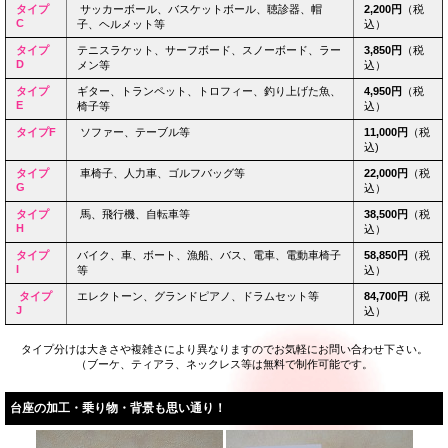
タイプ
サッカーボール、バスケットボール、聴診器、帽
2,200円
（税
C
子、ヘルメット等
込）
タイプ
テニスラケット、サーフボード、スノーボード、ラー
3,850円
（税
D
メン等
込）
タイプ
ギター、トランペット、トロフィー、釣り上げた魚、
4,950円
（税
E
椅子等
込）
タイプF
ソファー、テーブル等
11,000円
（税
込)
タイプ
車椅子、人力車、ゴルフバッグ等
22,000円
（税
G
込）
タイプ
馬、飛行機、自転車等
38,500円
（税
H
込）
タイプ
バイク、車、ボート、漁船、バス、電車、電動車椅子
58,850円
（税
I
等
込）
タイプ
エレクトーン、グランドピアノ、ドラムセット等
84,700円
（税
J
込）
タイプ分けは大きさや複雑さにより異なりますのでお気軽にお問い合わせ下さい。
（ブーケ、ティアラ、ネックレス等は無料で制作可能です。
台座の加工・乗り物・背景も思い通り！