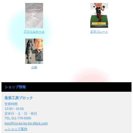
アクリルケース
文字プレート
小物
ショップ情報
造形工房ブロック
営業時間
13:00～16:00
定休日・土・日・祝日
TEL.011-778-6005
post@zo-ke-ko-bo-block.com
→ショップ案内