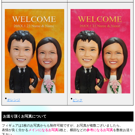
●
●
オレンジ
ピンク
お送り頂くお写真について
フィギュアは1枚のお写真からも制作可能ですが、お写真が複数ございましたら、
表情が良く分かる
メインになるお写真
1枚と、横顔などの
参考になるお写真
を数枚お送り
下さい。