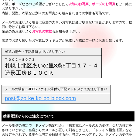
衣装、ポーズなどのご希望がございましたら
衣装のお写真
、
ポーズのお写真
もご一緒に
お送り下さい。
表情、髪型、衣装など別々のお写真から組み合わせての制作も可能です。
メールでお送り頂く場合は容量の大きいお写真は受け取れない場合がありますので、数
回に分けてお送り下さい。
確認の為お送り頂く
お写真の枚数
もお知らせ下さい。
郵送でお送り頂いたお写真はフィギュアが完成した際にご一緒にお返し致します。
郵送の場合・下記住所までお送り下さい
〒００２－８０７３
札幌市北区あいの里3条5丁目１７－４
造形工房ＢＬＯＣＫ
メールの場合・JPEGファイル添付で下記アドレスまでお送り下さい
post@zo-ke-ko-bo-block.com
携帯電話からのご注文について
メール受信の設定で「ドメイン指定拒否」「携帯電話メールのみの受信」などの設定を
されていますと、当店からのメールが正しく到着しません。「ドメイン指定拒否」など
の設定をされている場合は設定を解除するか、当店メールアドレス、ドメインの受信を