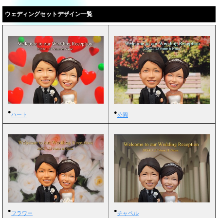
ウェディングセットデザイン一覧
●
●
ハート
公園
●
●
フラワー
チャペル