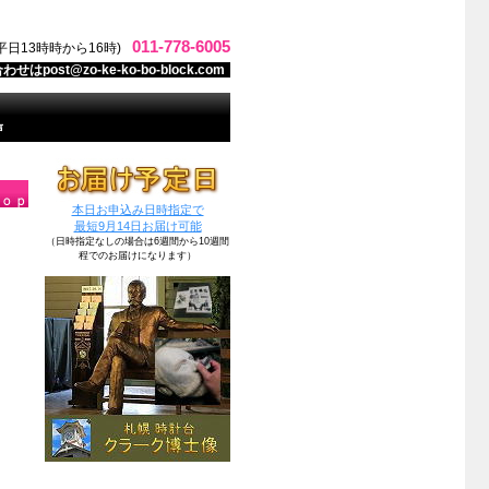
011-778-6005
日13時時から16時)
post@zo-ke-ko-bo-block.com
声
本日お申込み日時指定で
最短9月14日お届け可能
（日時指定なしの場合は6週間から10週間
程でのお届けになります）