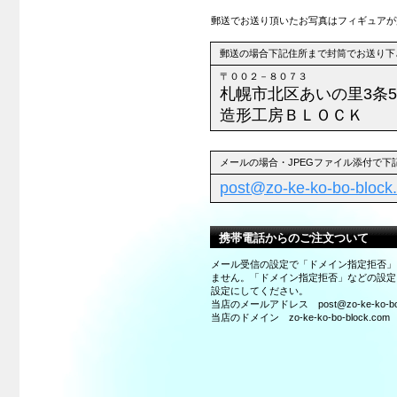
郵送でお送り頂いたお写真はフィギュアが
郵送の場合下記住所まで封筒でお送り下
〒００２－８０７３
札幌市北区あいの里3条
造形工房ＢＬＯＣＫ
メールの場合・JPEGファイル添付で
post@zo-ke-ko-bo-block
携帯電話からのご注文ついて
メール受信の設定で「ドメイン指定拒否」
ません。「ドメイン指定拒否」などの設定
設定にしてください。
当店のメールアドレス post@zo-ke-ko-bo-b
当店のドメイン zo-ke-ko-bo-block.com