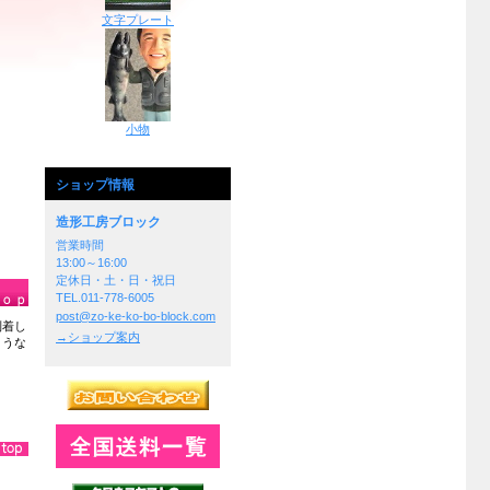
文字プレート
小物
ショップ情報
造形工房ブロック
営業時間
13:00～16:00
定休日・土・日・祝日
TEL.011-778-6005
post@zo-ke-ko-bo-block.com
到着し
→ショップ案内
ような