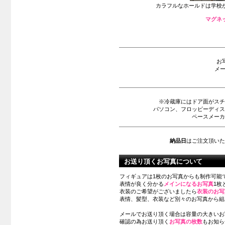
カラフルなホールドは学校
マグネ
お
メー
※冷蔵庫にはドア面がスチ
パソコン、フロッピーディス
ペースメーカ
納品日
はご注文頂いた
お送り頂くお写真について
フィギュアは1枚のお写真からも制作可能
表情が良く分かる
メインになるお写真
1枚
衣装のご希望がございましたら
衣装のお写
表情、髪型、衣装など別々のお写真から組
メールでお送り頂く場合は容量の大きいお
確認の為お送り頂く
お写真の枚数
もお知ら