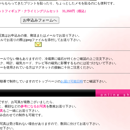
からもらってきたプリントを貼ったり、ちょっとしたメモを貼るのにも便利です。
ットフィギュア・クライミングジムセット 31,350円（税込）
写真はお申込みの後、郵送またはメールでお送り下さい。
ルでお送りの際はjpegファイルを添付してお送り下さい。
ールでない物もありますので、冷蔵庫に磁石が付くかご確認の上ご注文下さい。
ク、時計、磁気カード、テレビ等の磁気に影響するものには近づけないで下さい。
ーを使用されている方はマグネットの接触に十分ご注意ください。
順番で制作していますのでトップページの
お届け可能日時
でご確認下さい。
ですが、お写真が複数ございましたら、
と、横顔などの
参考になるお写真
を数枚お送り下さい。
真
もご一緒にお送り下さい。
み合わせての制作も可能です。
写真は受け取れない場合がありますので、数回に分けてお送り下さい。
せ下さい。