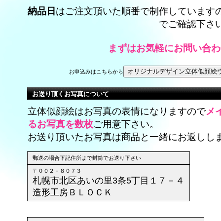
納品日
はご注文頂いた順番で制作しています
でご確認下さ
まずはお気軽にお問い合わ
お申込みはこちらから
お送り頂くお写真について
立体似顔絵はお写真の表情になりますので
メ
るお写真を数枚
ご用意下さい。
お送り頂いたお写真は商品と一緒にお返しし
郵送の場合下記住所まで封筒でお送り下さい
〒００２－８０７３
札幌市北区あいの里3条5丁目１７－４
造形工房ＢＬＯＣＫ