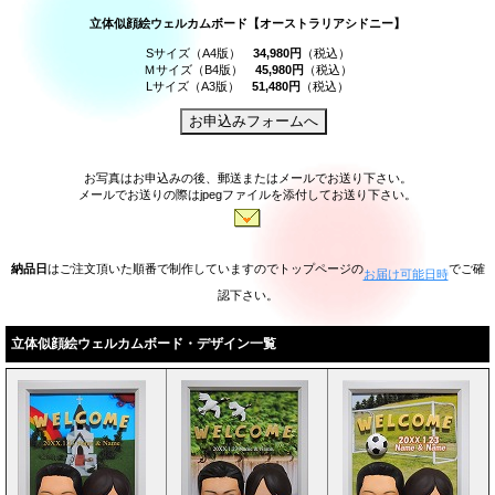
立体似顔絵ウェルカムボード【オーストラリアシドニー】
Sサイズ（A4版）
34,980円
（税込）
Ｍサイズ（B4版）
45,980円
（税込）
Lサイズ（A3版）
51,480円
（税込）
お写真はお申込みの後、郵送またはメールでお送り下さい。
メールでお送りの際はjpegファイルを添付してお送り下さい。
納品日
はご注文頂いた順番で制作していますのでトップページの
でご確
お届け可能日時
認下さい。
立体似顔絵ウェルカムボード・デザイン一覧