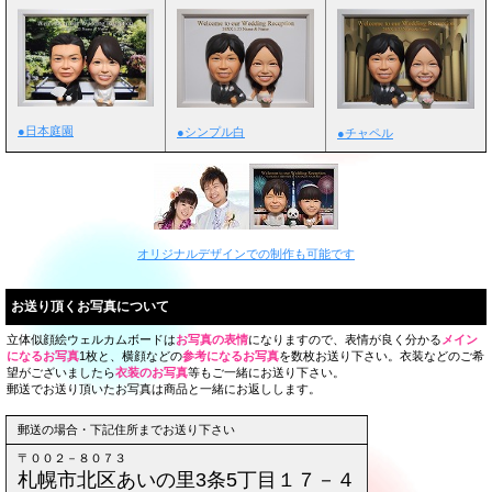
●日本庭園
●シンプル白
●チャペル
オリジナルデザインでの制作も可能です
お送り頂くお写真について
立体似顔絵ウェルカムボードは
お写真の表情
になりますので、表情が良く分かる
メイン
になるお写真
1枚と、横顔などの
参考になるお写真
を数枚お送り下さい。衣装などのご希
望がございましたら
衣装のお写真
等もご一緒にお送り下さい。
郵送でお送り頂いたお写真は商品と一緒にお返しします。
郵送の場合・下記住所までお送り下さい
〒００２－８０７３
札幌市北区あいの里3条5丁目１７－４