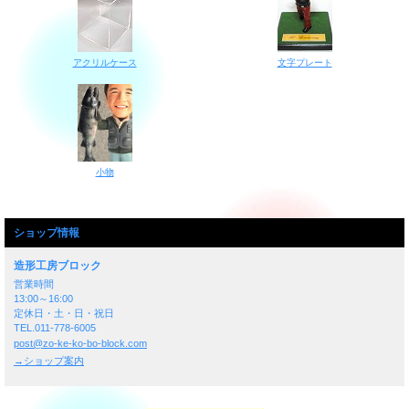
アクリルケース
文字プレート
小物
ショップ情報
造形工房ブロック
営業時間
13:00～16:00
定休日・土・日・祝日
TEL.011-778-6005
post@zo-ke-ko-bo-block.com
→ショップ案内