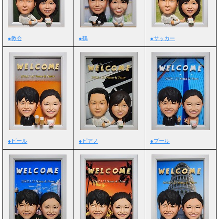
●教会
●鶴
●サッカー
●ビール
●ピアノ
●プール