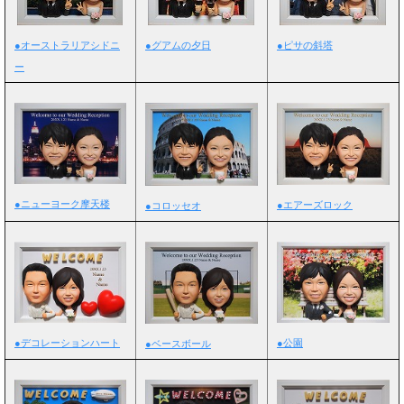
●オーストラリアシドニ
●グアムの夕日
●ピサの斜塔
ー
●ニューヨーク摩天楼
●エアーズロック
●コロッセオ
●公園
●デコレーションハート
●ベースボール